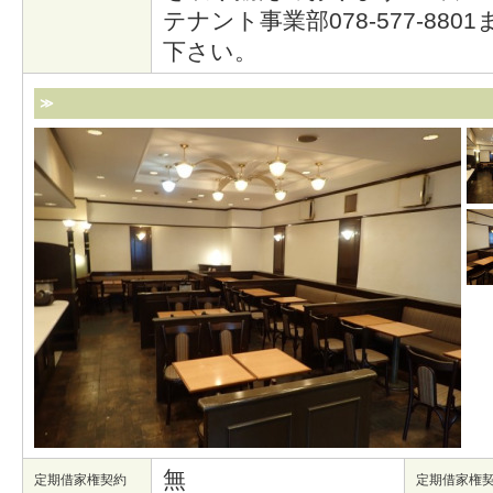
テナント事業部078-577-88
下さい。
≫
無
定期借家権契約
定期借家権