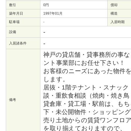
敷引
0円
償却
築年月日
1997年01月
構造
駐車場
-
入居時期
-
設備
-
入居諸条件
神戸の貸店舗・貸事務所の事な
ント事業部にお任せ下さい！
お客様のニーズにあった物件
します。
居抜・1階テナント・スナック
談・重飲食相談（焼肉・焼き鳥
備考
貸倉庫・貸工場・駅前は、もち
下・未公開物件・ショッピン
売り土地からの賃貸ワンフロ
を取り揃えておりますので、