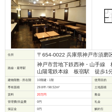
〒654-0022 兵庫県神戸市須
住所
神戸市営地下鉄西神・山手線
路線・最寄駅
山陽電鉄本線 板宿駅 徒歩
建物階数 - 所在階
10階建 - 1階
使用目的
専有面積
29.8坪 / 98.52m²
土地面積
賃料
20万円
敷金
管理費/共益費
0円
礼金
保証金
0円
解約引