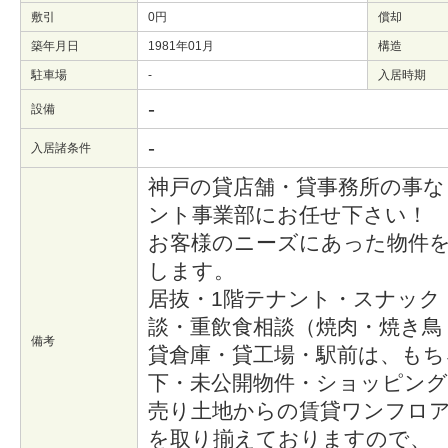
敷引
0円
償却
築年月日
1981年01月
構造
駐車場
-
入居時期
-
設備
-
入居諸条件
神戸の貸店舗・貸事務所の事な
ント事業部にお任せ下さい！
お客様のニーズにあった物件
します。
居抜・1階テナント・スナック
談・重飲食相談（焼肉・焼き鳥
備考
貸倉庫・貸工場・駅前は、もち
下・未公開物件・ショッピン
売り土地からの賃貸ワンフロ
を取り揃えておりますので、