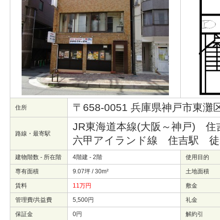
〒658-0051 兵庫県神戸市東
住所
JR東海道本線(大阪～神戸) 
路線・最寄駅
六甲アイランド線 住吉駅 
建物階数 - 所在階
4階建 - 2階
使用目的
専有面積
9.07坪 / 30m²
土地面積
賃料
11万円
敷金
管理費/共益費
5,500円
礼金
保証金
0円
解約引