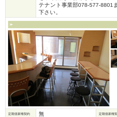
テナント事業部078-577-88
下さい。
≫
無
定期借家権契約
定期借家権